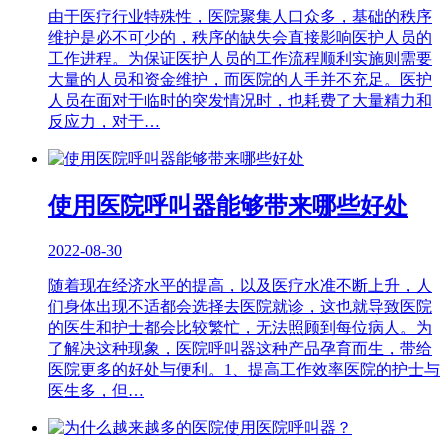
由于医疗行业特殊性，医院聚集人口众多，基础的秩序
维护是必不可少的，秩序的缺失会直接影响医护人员的
工作进程。为保证医护人员的工作流程顺利实施则需要
大量的人员和资金维护，而医院的人手并不充足。医护
人员在面对于临时的突发情况时，也耗费了大量精力和
反应力，对于…
使用医院呼叫器能够带来哪些好处
2022-08-30
随着现在经济水平的提高，以及医疗水准不断上升，人
们身体出现不适都会选择去医院就诊，这也就导致医院
的医生和护士都会比较繁忙，无法照顾到每位病人。为
了解决这种现象，医院呼叫器这种产品孕育而生，带给
医院更多的好处与便利。1、提高工作效率医院的护士与
医生多，但…