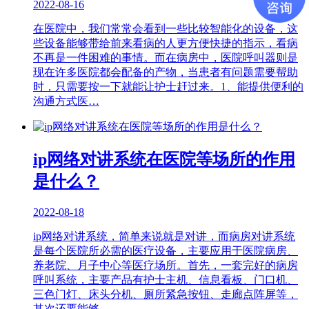
2022-08-16
在医院中，我们常常会看到一些比较智能化的设备，这
些设备能够带给前来看病的人更方便快捷的指示，看病
不再是一件困难的事情。而在病房中，医院呼叫器则是
现在许多医院都会配备的产物，当患者有问题需要帮助
时，只需要按一下就能让护士赶过来。1、能提供便利的
沟通方式医…
ip网络对讲系统在医院等场所的作用
是什么？
2022-08-18
ip网络对讲系统，简单来说就是对讲，而病房对讲系统
是每个医院所必需的医疗设备，主要应用于医院病房、
养老院、月子中心等医疗场所。首先，一套完好的病房
呼叫系统，主要产品有护士主机、信息看板、门口机、
三色门灯、床头分机、厕所紧急按钮、走廊点阵屏等，
其次还要能够…