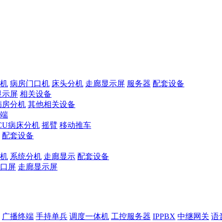
机
病房门口机
床头分机
走廊显示屏
服务器
配套设备
显示屏
相关设备
病房分机
其他相关设备
端
ICU病床分机
摇臂
移动推车
配套设备
机
系统分机
走廊显示
配套设备
口屏
走廊显示屏
广播终端
手持单兵
调度一体机
工控服务器
IPPBX
中继网关
语