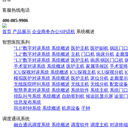
客服热线电话
400-085-9906
首页
产品展示
企业商务办公SIP话机
系统概述
智慧医院系列
"L1"数字对讲系统
系统概述
医护主机
医护副机
病区门口
"L2"数字对讲系统
系统概述
主机
门口机
病床分机
走廊
"L3"数字对讲系统
系统概述
医护主机
病房/病区门口机
手术室对讲系统
系统概述
医护主机
家属等候区
手术室终
ICU探视对讲系统
系统概述
ICU探视主机
ICU探视分机
模拟医护对讲系统
系统概述
医护主机
床位分机
走廊显示
无线医院呼叫系统
系统概述
无线主机
无线分机
配套设备
智慧养老对讲系统
系统概述
系统软件
系统主机
系统门口
排队叫号系统
系统概述
自助签到机
候诊区显示屏
诊室门
信息发布系统
同步时钟系统
系统概述
机房设备
子钟
调度通讯系统
融合通讯调度系统
系统概述
调度软件
调度主机
对讲终端