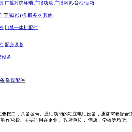
机
广播对讲终端
广播功放
广播喇叭/音柱/音箱
机
下属IP分机
服务器
其他
机
门禁一体机配件
柱
配套设备
套设备
备
防爆配件
为主要接口，具备拨号、通话功能的独立电话设备，通常需要配合IP
用。也被称作VoIP。主要适用在企业， 政府单位， 酒店，学校等场所。