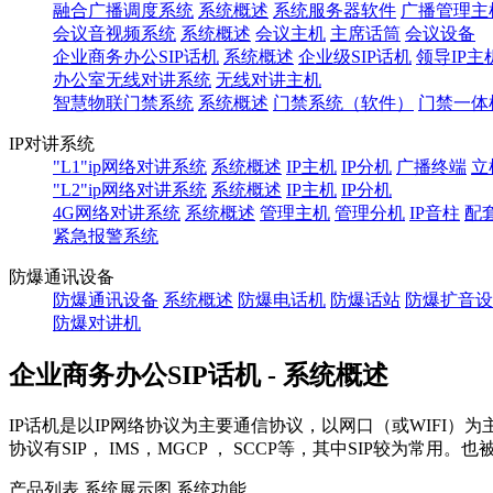
融合广播调度系统
系统概述
系统服务器软件
广播管理主
会议音视频系统
系统概述
会议主机
主席话筒
会议设备
企业商务办公SIP话机
系统概述
企业级SIP话机
领导IP主
办公室无线对讲系统
无线对讲主机
智慧物联门禁系统
系统概述
门禁系统（软件）
门禁一体
IP对讲系统
"L1"ip网络对讲系统
系统概述
IP主机
IP分机
广播终端
立
"L2"ip网络对讲系统
系统概述
IP主机
IP分机
4G网络对讲系统
系统概述
管理主机
管理分机
IP音柱
配
紧急报警系统
防爆通讯设备
防爆通讯设备
系统概述
防爆电话机
防爆话站
防爆扩音设
防爆对讲机
企业商务办公SIP话机 - 系统概述
IP话机是以IP网络协议为主要通信协议，以网口（或WIFI）
协议有SIP， IMS，MGCP ， SCCP等，其中SIP较为常
产品列表
系统展示图
系统功能