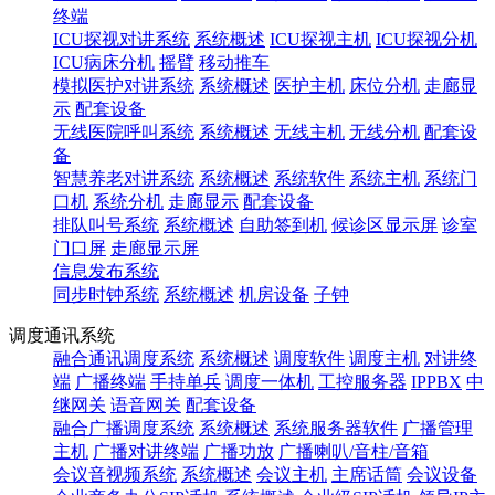
终端
ICU探视对讲系统
系统概述
ICU探视主机
ICU探视分机
ICU病床分机
摇臂
移动推车
模拟医护对讲系统
系统概述
医护主机
床位分机
走廊显
示
配套设备
无线医院呼叫系统
系统概述
无线主机
无线分机
配套设
备
智慧养老对讲系统
系统概述
系统软件
系统主机
系统门
口机
系统分机
走廊显示
配套设备
排队叫号系统
系统概述
自助签到机
候诊区显示屏
诊室
门口屏
走廊显示屏
信息发布系统
同步时钟系统
系统概述
机房设备
子钟
调度通讯系统
融合通讯调度系统
系统概述
调度软件
调度主机
对讲终
端
广播终端
手持单兵
调度一体机
工控服务器
IPPBX
中
继网关
语音网关
配套设备
融合广播调度系统
系统概述
系统服务器软件
广播管理
主机
广播对讲终端
广播功放
广播喇叭/音柱/音箱
会议音视频系统
系统概述
会议主机
主席话筒
会议设备