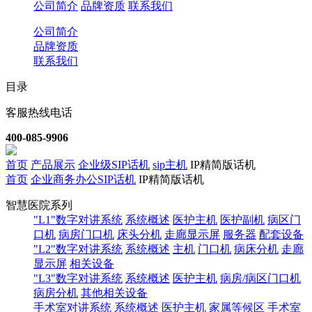
公司简介
品牌资质
联系我们
公司简介
品牌资质
联系我们
目录
客服热线电话
400-085-9906
首页
产品展示
企业级SIP话机
sip主机
IP精简版话机
首页
企业商务办公SIP话机
IP精简版话机
智慧医院系列
"L1"数字对讲系统
系统概述
医护主机
医护副机
病区门
口机
病房门口机
床头分机
走廊显示屏
服务器
配套设备
"L2"数字对讲系统
系统概述
主机
门口机
病床分机
走廊
显示屏
相关设备
"L3"数字对讲系统
系统概述
医护主机
病房/病区门口机
病房分机
其他相关设备
手术室对讲系统
系统概述
医护主机
家属等候区
手术室