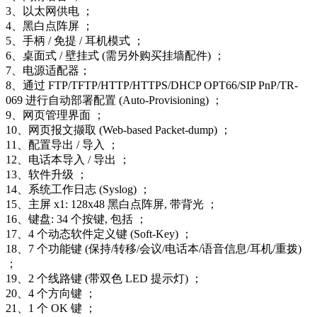
3、以太网供电 ；
4、黑白点阵屏 ；
5、手柄 / 免提 / 耳机模式 ；
6、桌面式 / 壁挂式 (需另外购买挂墙配件) ；
7、电源适配器；
8、通过 FTP/TFTP/HTTP/HTTPS/DHCP OPT66/SIP PnP/TR-
069 进行自动部署配置 (Auto-Provisioning) ；
9、网页管理界面 ；
10、网页报文撷取 (Web-based Packet-dump) ；
11、配置导出 / 导入 ；
12、电话本导入 / 导出 ；
13、软件升级 ；
14、系统工作日志 (Syslog) ；
15、主屏 x1: 128x48 黑白点阵屏, 带背光 ；
16、键盘: 34 个按键, 包括 ；
17、4 个动态软件定义键 (Soft-Key) ；
18、7 个功能键 (保持/转移/会议/电话本/语音信息/耳机/重拨)
；
19、2 个线路键 (带双色 LED 提示灯) ；
20、4 个方向键 ；
21、1 个 OK 键 ；