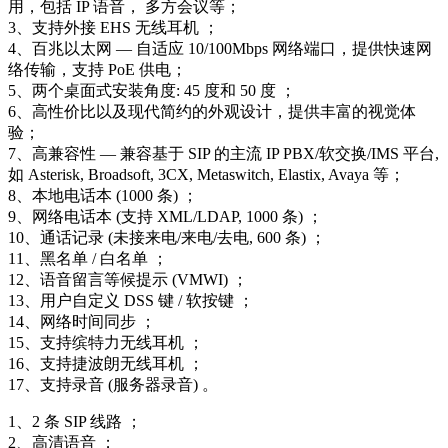
用，包括 IP 语音， 多方会议等；
3、支持外接 EHS 无线耳机 ；
4、百兆以太网 — 自适应 10/100Mbps 网络端口，提供快速网
络传输，支持 PoE 供电；
5、两个桌面式安装角度: 45 度和 50 度 ；
6、高性价比以及现代简约的外观设计，提供丰富的视觉体
验；
7、高兼容性 — 兼容基于 SIP 的主流 IP PBX/软交换/IMS 平台,
如 Asterisk, Broadsoft, 3CX, Metaswitch, Elastix, Avaya 等；
8、本地电话本 (1000 条) ；
9、网络电话本 (支持 XML/LDAP, 1000 条) ；
10、通话记录 (未接来电/来电/去电, 600 条) ；
11、黑名单 / 白名单 ；
12、语音留言等候提示 (VMWI) ；
13、用户自定义 DSS 键 / 软按键 ；
14、网络时间同步 ；
15、支持缤特力无线耳机 ；
16、支持捷波朗无线耳机 ；
17、支持录音 (服务器录音) 。
1、2 条 SIP 线路 ；
2、高清语音 ；