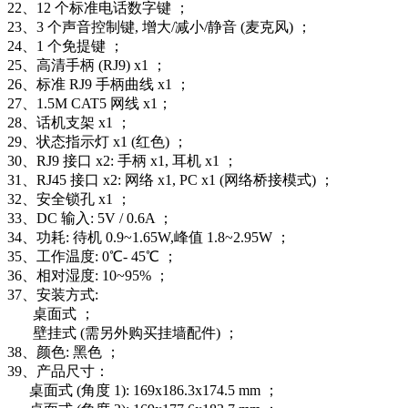
22、12 个标准电话数字键 ；
23、3 个声音控制键, 增大/减小/静音 (麦克风) ；
24、1 个免提键 ；
25、高清手柄 (RJ9) x1 ；
26、标准 RJ9 手柄曲线 x1 ；
27、1.5M CAT5 网线 x1；
28、话机支架 x1 ；
29、状态指示灯 x1 (红色) ；
30、RJ9 接口 x2: 手柄 x1, 耳机 x1 ；
31、RJ45 接口 x2: 网络 x1, PC x1 (网络桥接模式) ；
32、安全锁孔 x1 ；
33、DC 输入: 5V / 0.6A ；
34、功耗: 待机 0.9~1.65W,峰值 1.8~2.95W ；
35、工作温度: 0℃- 45℃ ；
36、相对湿度: 10~95% ；
37、安装方式:
桌面式 ；
壁挂式 (需另外购买挂墙配件) ；
38、颜色: 黑色 ；
39、产品尺寸：
桌面式 (角度 1): 169x186.3x174.5 mm ；