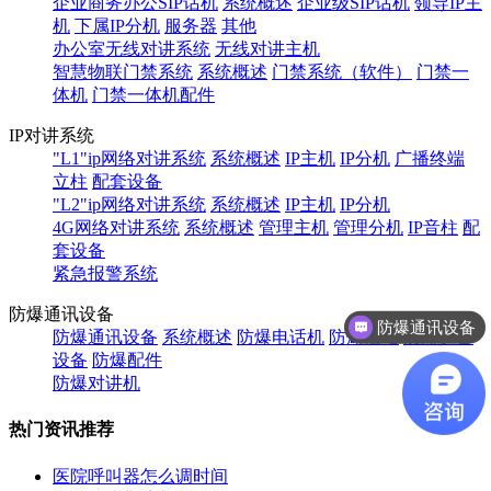
企业商务办公SIP话机
系统概述
企业级SIP话机
领导IP主
机
下属IP分机
服务器
其他
办公室无线对讲系统
无线对讲主机
智慧物联门禁系统
系统概述
门禁系统（软件）
门禁一
体机
门禁一体机配件
IP对讲系统
"L1"ip网络对讲系统
系统概述
IP主机
IP分机
广播终端
立柱
配套设备
"L2"ip网络对讲系统
系统概述
IP主机
IP分机
4G网络对讲系统
系统概述
管理主机
管理分机
IP音柱
配
套设备
紧急报警系统
防爆通讯设备
防爆通讯设备
防爆通讯设备
系统概述
防爆电话机
防爆话站
防爆扩音
设备
防爆配件
防爆对讲机
热门资讯推荐
医院呼叫器怎么调时间