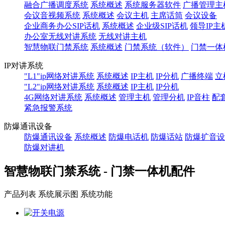
融合广播调度系统
系统概述
系统服务器软件
广播管理主
会议音视频系统
系统概述
会议主机
主席话筒
会议设备
企业商务办公SIP话机
系统概述
企业级SIP话机
领导IP主
办公室无线对讲系统
无线对讲主机
智慧物联门禁系统
系统概述
门禁系统（软件）
门禁一体
IP对讲系统
"L1"ip网络对讲系统
系统概述
IP主机
IP分机
广播终端
立
"L2"ip网络对讲系统
系统概述
IP主机
IP分机
4G网络对讲系统
系统概述
管理主机
管理分机
IP音柱
配
紧急报警系统
防爆通讯设备
防爆通讯设备
系统概述
防爆电话机
防爆话站
防爆扩音设
防爆对讲机
智慧物联门禁系统 - 门禁一体机配件
产品列表
系统展示图
系统功能