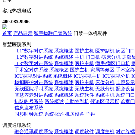
客服热线电话
400-085-9906
首页
产品展示
智慧物联门禁系统
门禁一体机配件
智慧医院系列
"L1"数字对讲系统
系统概述
医护主机
医护副机
病区门口
"L2"数字对讲系统
系统概述
主机
门口机
病床分机
走廊
"L3"数字对讲系统
系统概述
医护主机
病房/病区门口机
手术室对讲系统
系统概述
医护主机
家属等候区
手术室终
ICU探视对讲系统
系统概述
ICU探视主机
ICU探视分机
模拟医护对讲系统
系统概述
医护主机
床位分机
走廊显示
无线医院呼叫系统
系统概述
无线主机
无线分机
配套设备
智慧养老对讲系统
系统概述
系统软件
系统主机
系统门口
排队叫号系统
系统概述
自助签到机
候诊区显示屏
诊室门
信息发布系统
同步时钟系统
系统概述
机房设备
子钟
调度通讯系统
融合通讯调度系统
系统概述
调度软件
调度主机
对讲终端