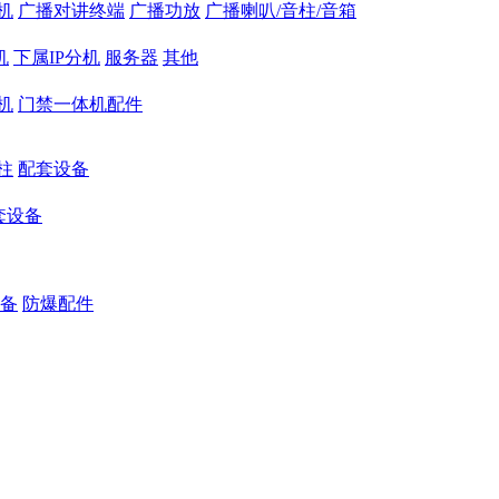
机
广播对讲终端
广播功放
广播喇叭/音柱/音箱
机
下属IP分机
服务器
其他
机
门禁一体机配件
柱
配套设备
套设备
备
防爆配件