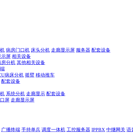
机
病房门口机
床头分机
走廊显示屏
服务器
配套设备
显示屏
相关设备
病房分机
其他相关设备
端
ICU病床分机
摇臂
移动推车
配套设备
机
系统分机
走廊显示
配套设备
口屏
走廊显示屏
广播终端
手持单兵
调度一体机
工控服务器
IPPBX
中继网关
语