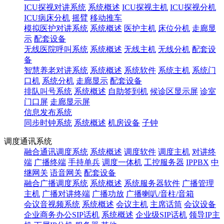
ICU探视对讲系统
系统概述
ICU探视主机
ICU探视分机
ICU病床分机
摇臂
移动推车
模拟医护对讲系统
系统概述
医护主机
床位分机
走廊显
示
配套设备
无线医院呼叫系统
系统概述
无线主机
无线分机
配套设
备
智慧养老对讲系统
系统概述
系统软件
系统主机
系统门
口机
系统分机
走廊显示
配套设备
排队叫号系统
系统概述
自助签到机
候诊区显示屏
诊室
门口屏
走廊显示屏
信息发布系统
同步时钟系统
系统概述
机房设备
子钟
调度通讯系统
融合通讯调度系统
系统概述
调度软件
调度主机
对讲终
端
广播终端
手持单兵
调度一体机
工控服务器
IPPBX
中
继网关
语音网关
配套设备
融合广播调度系统
系统概述
系统服务器软件
广播管理
主机
广播对讲终端
广播功放
广播喇叭/音柱/音箱
会议音视频系统
系统概述
会议主机
主席话筒
会议设备
企业商务办公SIP话机
系统概述
企业级SIP话机
领导IP主