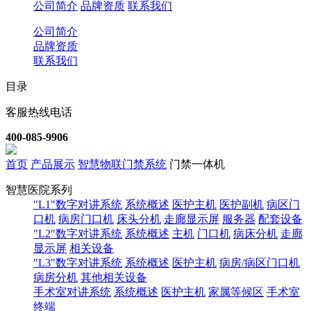
公司简介
品牌资质
联系我们
公司简介
品牌资质
联系我们
目录
客服热线电话
400-085-9906
首页
产品展示
智慧物联门禁系统
门禁一体机
智慧医院系列
"L1"数字对讲系统
系统概述
医护主机
医护副机
病区门
口机
病房门口机
床头分机
走廊显示屏
服务器
配套设备
"L2"数字对讲系统
系统概述
主机
门口机
病床分机
走廊
显示屏
相关设备
"L3"数字对讲系统
系统概述
医护主机
病房/病区门口机
病房分机
其他相关设备
手术室对讲系统
系统概述
医护主机
家属等候区
手术室
终端