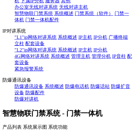
机
下属IP分机
服务器
其他
办公室无线对讲系统
无线对讲主机
智慧物联门禁系统
系统概述
门禁系统（软件）
门禁一
体机
门禁一体机配件
IP对讲系统
"L1"ip网络对讲系统
系统概述
IP主机
IP分机
广播终端
立柱
配套设备
"L2"ip网络对讲系统
系统概述
IP主机
IP分机
4G网络对讲系统
系统概述
管理主机
管理分机
IP音柱
配
套设备
紧急报警系统
防爆通讯设备
防爆通讯设备
系统概述
防爆电话机
防爆话站
防爆扩音
设备
防爆配件
防爆对讲机
智慧物联门禁系统 - 门禁一体机
产品列表
系统展示图
系统功能