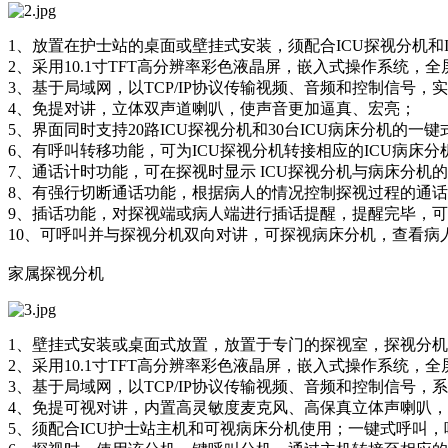
1、放置在护士站的桌面或壁挂式安装，须配合ICU探视分机和
2、采用10.1寸TFT高分辨率彩色液晶屏，嵌入式操作系统，
3、基于局域网，以TCP/IP协议传输视频、音频和控制信号，
4、免提对讲，立体双声道喇叭，使声音更加逼真、宏亮；
5、界面同时支持20路ICU探视分机和30台ICU病床分机的一
6、有呼叫转移功能，可为ICU探视分机转接相应的ICU病床
7、通话计时功能，可在探视时显示 ICU探视分机与病床分机
8、有强行切断通话功能，根据病人的情况控制探视过程的通
9、插话功能，对探视端或病人端进行插话提醒，提醒完毕，
10、可呼叫并与探视分机双向对讲，可探视病床分机，查看病
家属探视分机
1、壁挂式安装或桌面式放置，放置于专门的探视室，探视分机
2、采用10.1寸TFT高分辨率彩色液晶屏，嵌入式操作系统，
3、基于局域网，以TCP/IP协议传输视频、音频和控制信号
4、免提可视对讲，内置高灵敏度麦克风、高保真立体声喇叭
5、须配合ICU护士站主机和可视病床分机使用；一键式呼叫，