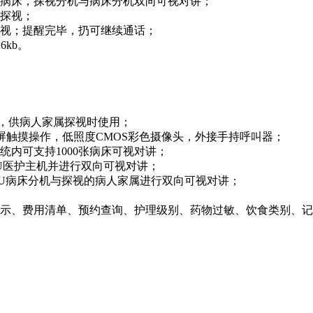
的病床，探视分机与病床分机双向可视对讲；
束探视；
探视；提醒完毕，扔可继续通话；
6kb。
方，供病人家属探视时使用；
全屏触摸操作，低照度CMOS彩色摄像头，外接手持呼叫器；
统内可支持1000张病床可视对讲；
CU医护主机并进行双向可视对讲；
CU病床分机与探视的病人家属进行双向可视对讲；
；
警示、费用清单、预约查询、护理级别、药物过敏、饮食类别、