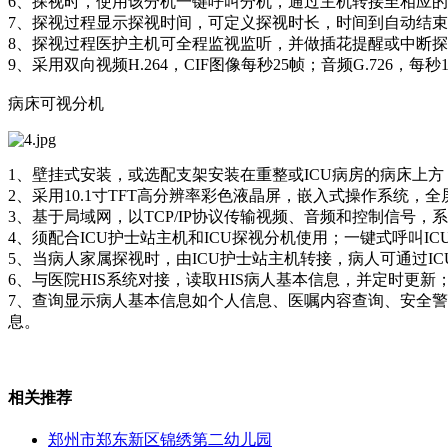
6、探视时，使用该分机一键呼叫分机，通过主机转接至相应
7、探视过程显示探视时间，可定义探视时长，时间到自动结
8、探视过程医护主机可全程监视监听，并做插花提醒或中断
9、采用双向视频H.264，CIF图像每秒25帧；音频G.726，每秒1
病床可视分机
1、壁挂式安装，或选配支架安装在重整或ICU病房的病床上
2、采用10.1寸TFT高分辨率彩色液晶屏，嵌入式操作系统，
3、基于局域网，以TCP/IP协议传输视频、音频和控制信号，系
4、须配合ICU护士站主机和ICU探视分机使用；一键式呼叫I
5、当病人家属探视时，由ICU护士站主机转接，病人可通过I
6、与医院HIS系统对接，读取HIS病人基本信息，并定时更新
7、查询显示病人基本信息如个人信息、医嘱内容查询、安全
息。
相关推荐
郑州市郑东新区锦绣第二幼儿园