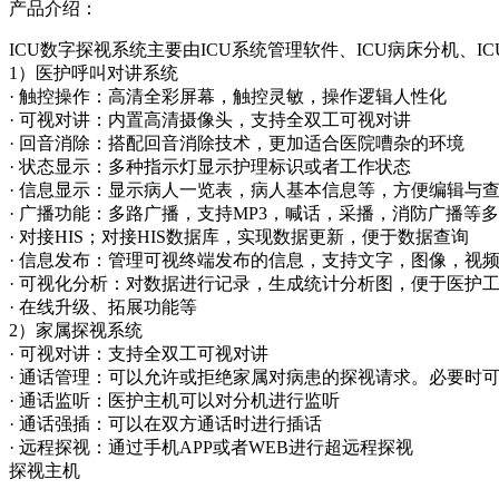
产品介绍：
ICU数字探视系统主要由ICU系统管理软件、ICU病床分机、I
1）医护呼叫对讲系统
· 触控操作：高清全彩屏幕，触控灵敏，操作逻辑人性化
· 可视对讲：内置高清摄像头，支持全双工可视对讲
· 回音消除：搭配回音消除技术，更加适合医院嘈杂的环境
· 状态显示：多种指示灯显示护理标识或者工作状态
· 信息显示：显示病人一览表，病人基本信息等，方便编辑与
· 广播功能：多路广播，支持MP3，喊话，采播，消防广播等
· 对接HIS；对接HIS数据库，实现数据更新，便于数据查询
· 信息发布：管理可视终端发布的信息，支持文字，图像，视
· 可视化分析：对数据进行记录，生成统计分析图，便于医护
· 在线升级、拓展功能等
2）家属探视系统
· 可视对讲：支持全双工可视对讲
· 通话管理：可以允许或拒绝家属对病患的探视请求。必要时
· 通话监听：医护主机可以对分机进行监听
· 通话强插：可以在双方通话时进行插话
· 远程探视：通过手机APP或者WEB进行超远程探视
探视主机