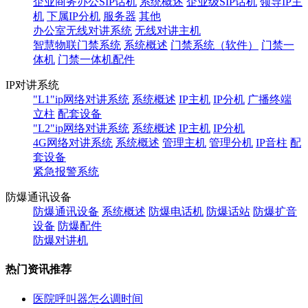
企业商务办公SIP话机
系统概述
企业级SIP话机
领导IP主
机
下属IP分机
服务器
其他
办公室无线对讲系统
无线对讲主机
智慧物联门禁系统
系统概述
门禁系统（软件）
门禁一
体机
门禁一体机配件
IP对讲系统
"L1"ip网络对讲系统
系统概述
IP主机
IP分机
广播终端
立柱
配套设备
"L2"ip网络对讲系统
系统概述
IP主机
IP分机
4G网络对讲系统
系统概述
管理主机
管理分机
IP音柱
配
套设备
紧急报警系统
防爆通讯设备
防爆通讯设备
系统概述
防爆电话机
防爆话站
防爆扩音
设备
防爆配件
防爆对讲机
热门资讯推荐
医院呼叫器怎么调时间