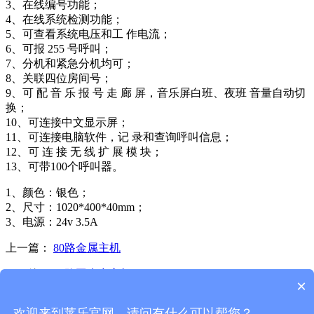
3、在线编号功能；
4、在线系统检测功能；
5、可查看系统电压和工 作电流；
6、可报 255 号呼叫；
7、分机和紧急分机均可；
8、关联四位房间号；
9、可 配 音 乐 报 号 走 廊 屏，音乐屏白班、夜班 音量自动切
换；
10、可连接中文显示屏；
11、可连接电脑软件，记 录和查询呼叫信息；
12、可 连 接 无 线 扩 展 模 块；
13、可带100个呼叫器。
1、颜色：银色；
2、尺寸：1020*400*40mm；
3、电源：24v 3.5A
上一篇：
80路金属主机
下一篇：
30路亚克力主机
×
首页
产品展示
解决方案
合作项目
公司动态
关于莱乐
欢迎来到莱乐官网，请问有什么可以帮您？