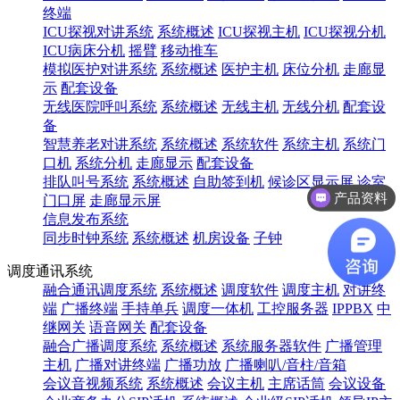
终端
ICU探视对讲系统
系统概述
ICU探视主机
ICU探视分机
ICU病床分机
摇臂
移动推车
模拟医护对讲系统
系统概述
医护主机
床位分机
走廊显
示
配套设备
无线医院呼叫系统
系统概述
无线主机
无线分机
配套设
备
智慧养老对讲系统
系统概述
系统软件
系统主机
系统门
口机
系统分机
走廊显示
配套设备
排队叫号系统
系统概述
自助签到机
候诊区显示屏
诊室
产品资料
门口屏
走廊显示屏
信息发布系统
同步时钟系统
系统概述
机房设备
子钟
调度通讯系统
融合通讯调度系统
系统概述
调度软件
调度主机
对讲终
端
广播终端
手持单兵
调度一体机
工控服务器
IPPBX
中
继网关
语音网关
配套设备
融合广播调度系统
系统概述
系统服务器软件
广播管理
主机
广播对讲终端
广播功放
广播喇叭/音柱/音箱
会议音视频系统
系统概述
会议主机
主席话筒
会议设备