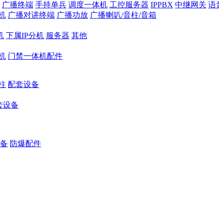
广播终端
手持单兵
调度一体机
工控服务器
IPPBX
中继网关
语
机
广播对讲终端
广播功放
广播喇叭/音柱/音箱
机
下属IP分机
服务器
其他
机
门禁一体机配件
柱
配套设备
套设备
备
防爆配件