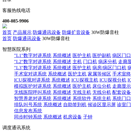
客服热线电话
400-085-9906
首页
产品展示
防爆通讯设备
防爆扩音设备
30W防爆音柱
首页
防爆通讯设备
30W防爆音柱
智慧医院系列
"L1"数字对讲系统
系统概述
医护主机
医护副机
病区门口
"L2"数字对讲系统
系统概述
主机
门口机
病床分机
走廊
"L3"数字对讲系统
系统概述
医护主机
病房/病区门口机
手术室对讲系统
系统概述
医护主机
家属等候区
手术室终
ICU探视对讲系统
系统概述
ICU探视主机
ICU探视分机
模拟医护对讲系统
系统概述
医护主机
床位分机
走廊显示
无线医院呼叫系统
系统概述
无线主机
无线分机
配套设备
智慧养老对讲系统
系统概述
系统软件
系统主机
系统门口
排队叫号系统
系统概述
自助签到机
候诊区显示屏
诊室门
信息发布系统
同步时钟系统
系统概述
机房设备
子钟
调度通讯系统