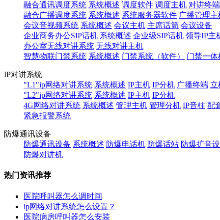
融合通讯调度系统
系统概述
调度软件
调度主机
对讲终端
融合广播调度系统
系统概述
系统服务器软件
广播管理主
会议音视频系统
系统概述
会议主机
主席话筒
会议设备
企业商务办公SIP话机
系统概述
企业级SIP话机
领导IP主
办公室无线对讲系统
无线对讲主机
智慧物联门禁系统
系统概述
门禁系统（软件）
门禁一体
IP对讲系统
"L1"ip网络对讲系统
系统概述
IP主机
IP分机
广播终端
立
"L2"ip网络对讲系统
系统概述
IP主机
IP分机
4G网络对讲系统
系统概述
管理主机
管理分机
IP音柱
配
紧急报警系统
防爆通讯设备
防爆通讯设备
系统概述
防爆电话机
防爆话站
防爆扩音设
防爆对讲机
热门资讯推荐
医院呼叫器怎么调时间
ip网络对讲系统怎么设置？
医院病房呼叫器怎么安装